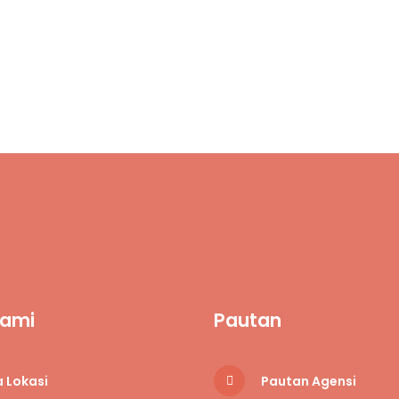
Kami
Pautan
 Lokasi
Pautan Agensi