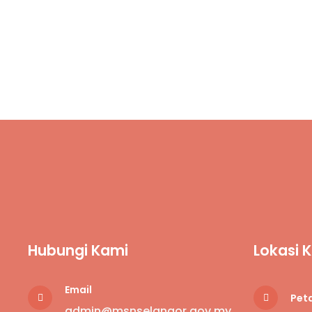
Hubungi Kami
Lokasi 
Email
Peta
admin@msnselangor.gov.my