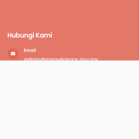
Hubungi Kami
Email
admin@msnselangor.gov.my
Telefon
+6
03-5870 0400
Alamat
Aras 3, Kompleks Generasi Muda Dan
Sukan Negeri Selangor,
Lot 4, Jalan Platinum 7/52, Seksyen 7,
Persiaran Kayangan, 40000 Shah Alam,
Selangor Darul Ehsan