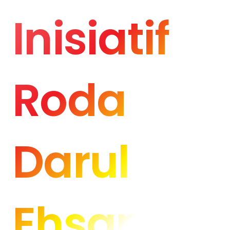
Inisiatif
Roda
Darul
Ehsan