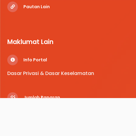
Pautan Lain
Maklumat Lain
Info Portal
Dasar Privasi & Dasar Keselamatan
Jumlah Paparan
461,521
© Majlis Sukan Negeri Selangor
2026