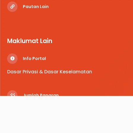
Pautan Lain
Maklumat Lain
Info Portal
Dasar Privasi & Dasar Keselamatan
Jumlah Paparan
461,563
© Majlis Sukan Negeri Selangor
2026