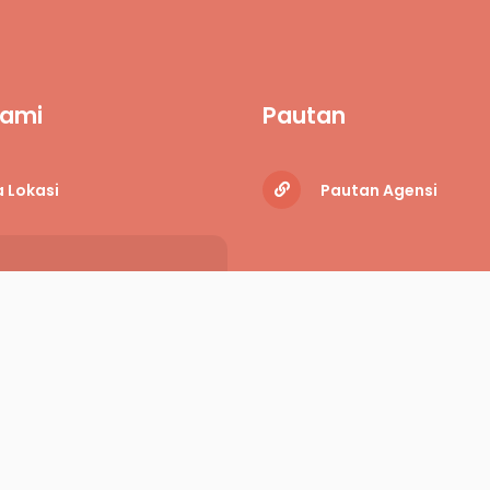
Kami
Pautan
 Lokasi
Pautan Agensi
Pautan Lain