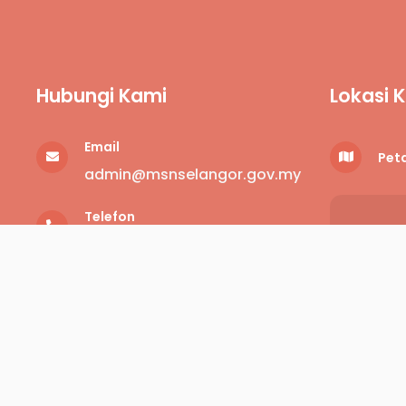
Hubungi Kami
Lokasi 
Email
Peta
admin@msnselangor.gov.my
Telefon
+6
03-5870 0400
Alamat
Aras 3, Kompleks Generasi
Muda Dan Sukan Negeri
Selangor,
Lot 4, Jalan Platinum 7/52,