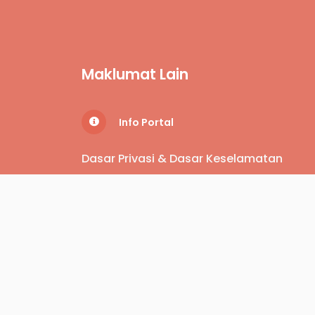
Maklumat Lain
Info Portal
Dasar Privasi & Dasar Keselamatan
Jumlah Paparan
461,668